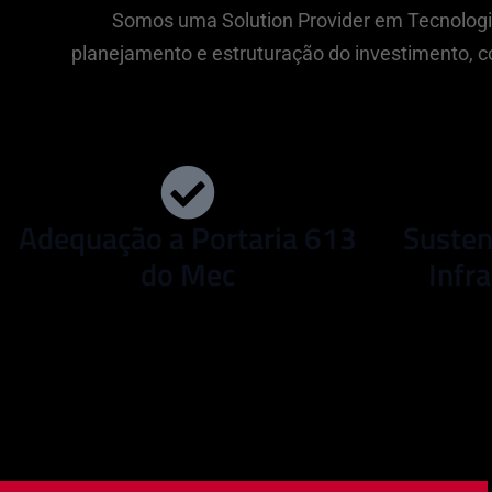
Somos uma Solution Provider em Tecnologia
planejamento e estruturação do investimento,
Adequação a Portaria 613
Susten
do Mec
Infra
Adequar todo o acervo digital com agilidade,
Otimizar 
qualidade e segurança.
aume