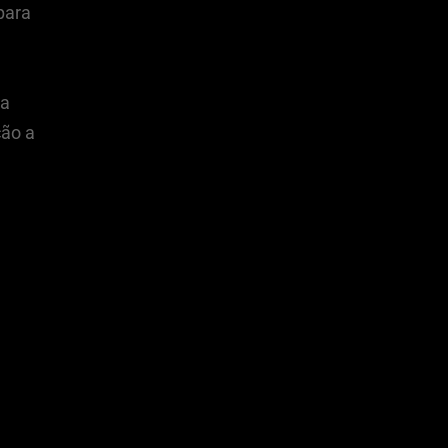
para
sa
ção a
 e resolvemos