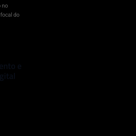
o no
focal do
ento e
gital
nir estratégias e
ransformar sua
leto.