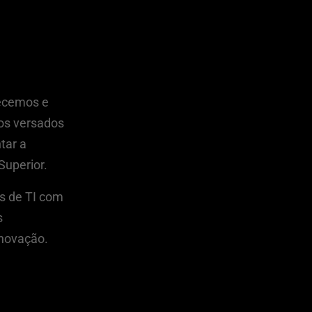
ão
hecemos e
os versados
tar a
Superior.
s de TI com
s
inovação.