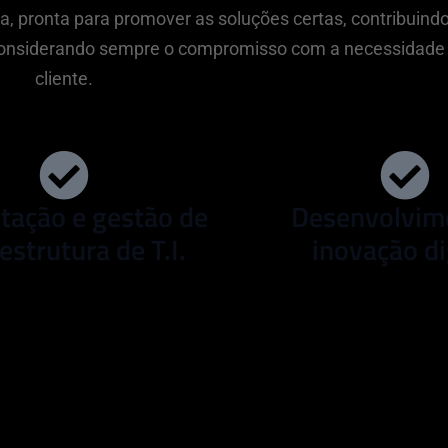
, pronta para promover as soluções certas, contribuind
 considerando sempre o compromisso com a necessidade 
cliente.
tação e gestão de
Desenvolvim
estrutura de T.I.
inovação di
desempenho, investimento e
Entender a necessidade, defi
ntar sua produtividade.
realizar a solução para t
empresa por comp