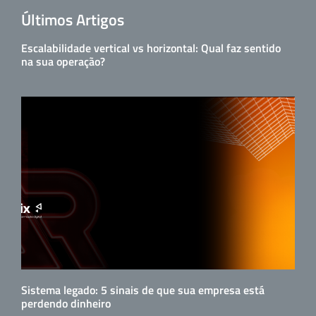
Últimos Artigos
Escalabilidade vertical vs horizontal: Qual faz sentido
na sua operação?
Sistema legado: 5 sinais de que sua empresa está
perdendo dinheiro