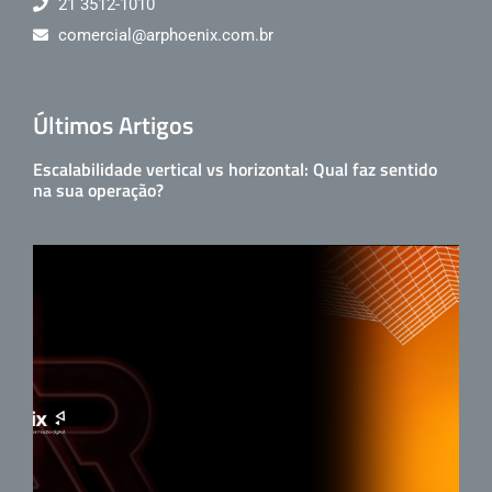
21 3512-1010
comercial@arphoenix.com.br
Últimos Artigos
Escalabilidade vertical vs horizontal: Qual faz sentido
na sua operação?