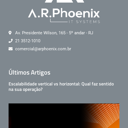
Av. Presidente Wilson, 165 - 5º andar - RJ
21 3512-1010
comercial@arphoenix.com.br
Últimos Artigos
Escalabilidade vertical vs horizontal: Qual faz sentido
na sua operação?