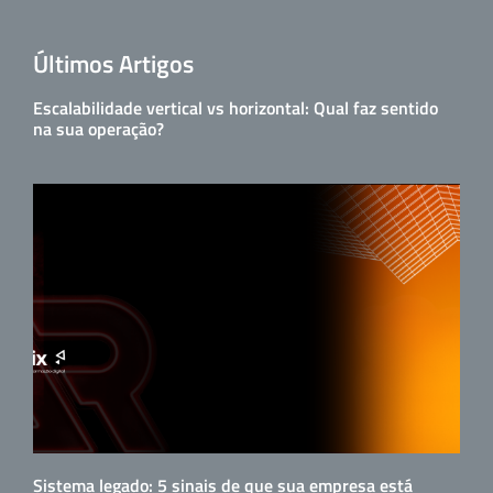
Últimos Artigos
Escalabilidade vertical vs horizontal: Qual faz sentido
na sua operação?
Sistema legado: 5 sinais de que sua empresa está