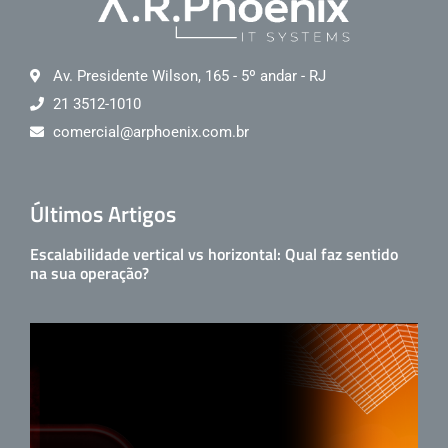
Av. Presidente Wilson, 165 - 5º andar - RJ
21 3512-1010
comercial@arphoenix.com.br
Últimos Artigos
Escalabilidade vertical vs horizontal: Qual faz sentido
na sua operação?